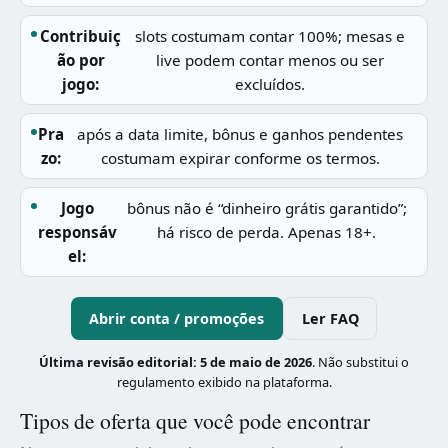
Contribuiç
slots costumam contar 100%; mesas e
ão por
live podem contar menos ou ser
jogo:
excluídos.
Pra
após a data limite, bônus e ganhos pendentes
zo:
costumam expirar conforme os termos.
Jogo
bônus não é “dinheiro grátis garantido”;
responsáv
há risco de perda. Apenas 18+.
el:
Abrir conta / promoções
Ler FAQ
Última revisão editorial:
5 de maio de 2026
. Não substitui o
regulamento exibido na plataforma.
Tipos de oferta que você pode encontrar