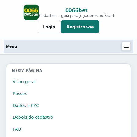
Ir para o conteúdo
0066bet
Cadastro — guia para jogadores no Brasil
Login
Registrar-se
Menu
NESTA PÁGINA
Visão geral
Passos
Dados e KYC
Depois do cadastro
FAQ