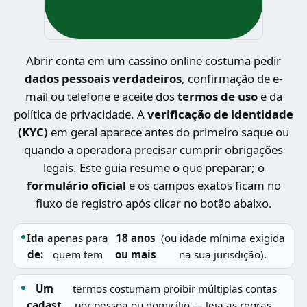
Abrir conta em um cassino online costuma pedir
dados pessoais verdadeiros
, confirmação de e-
mail ou telefone e aceite dos
termos de uso
e da
política de privacidade. A
verificação de identidade
(KYC)
em geral aparece antes do primeiro saque ou
quando a operadora precisar cumprir obrigações
legais. Este guia resume o que preparar; o
formulário oficial
e os campos exatos ficam no
fluxo de registro após clicar no botão abaixo.
Ida
apenas para
18 anos
(ou idade mínima exigida
de:
quem tem
ou mais
na sua jurisdição).
Um
termos costumam proibir múltiplas contas
cadast
por pessoa ou domicílio — leia as regras.