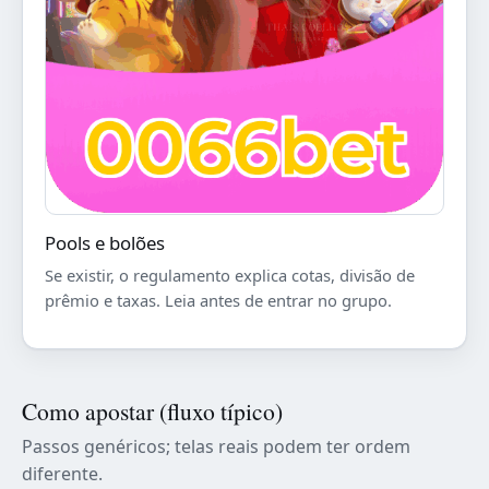
Pools e bolões
Se existir, o regulamento explica cotas, divisão de
prêmio e taxas. Leia antes de entrar no grupo.
Como apostar (fluxo típico)
Passos genéricos; telas reais podem ter ordem
diferente.