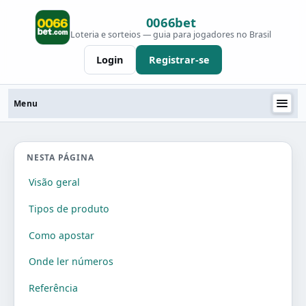
Ir para o conteúdo
0066bet
Loteria e sorteios — guia para jogadores no Brasil
Login
Registrar-se
Menu
NESTA PÁGINA
Visão geral
Tipos de produto
Como apostar
Onde ler números
Referência