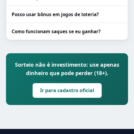
Posso usar bônus em jogos de loteria?
Como funcionam saques se eu ganhar?
Sorteio não é investimento: use apenas
dinheiro que pode perder (18+).
Ir para cadastro oficial