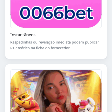
Instantâneos
Raspadinhas ou revelação imediata podem publicar
RTP teórico na ficha do fornecedor.