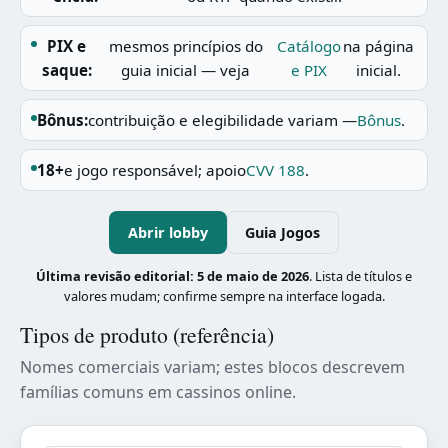
PIX e
mesmos princípios do
Catálogo
na página
saque:
guia inicial — veja
e PIX
inicial.
Bônus:
contribuição e elegibilidade variam —
Bônus
.
18+
e jogo responsável; apoio
CVV 188
.
Abrir lobby
Guia Jogos
Última revisão editorial:
5 de maio de 2026
. Lista de títulos e
valores mudam; confirme sempre na interface logada.
Tipos de produto (referência)
Nomes comerciais variam; estes blocos descrevem
famílias comuns em cassinos online.