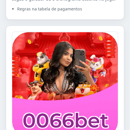
Regras na tabela de pagamentos